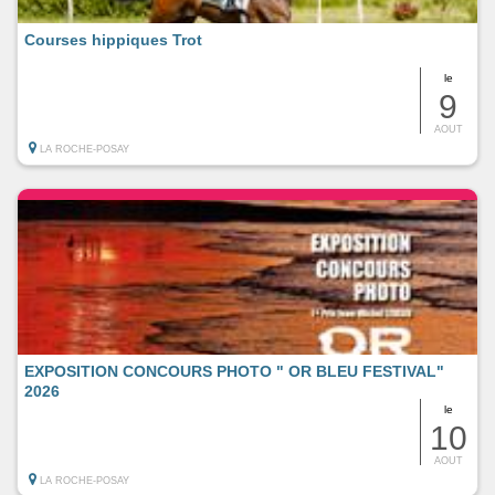
Courses hippiques Trot
le
9
AOUT
LA ROCHE-POSAY
EXPOSITION CONCOURS PHOTO " OR BLEU FESTIVAL"
2026
le
10
AOUT
LA ROCHE-POSAY