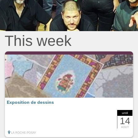
This week
Exposition de dessins
until
14
AOUT
LA ROCHE-POSAY