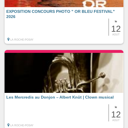
EXPOSITION CONCOURS PHOTO " OR BLEU FESTIVAL"
2026
le
12
AOUT
LA ROCHE-POSAY
Les Mercredis au Donjon – Albert Knüt | Clown musical
le
12
AOUT
LA ROCHE-POSAY