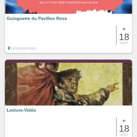
Guinguette du Pavillon Rose
le
18
AOUT
LA ROCHE-POSAY
Lecture-Vidéo
le
18
AOUT