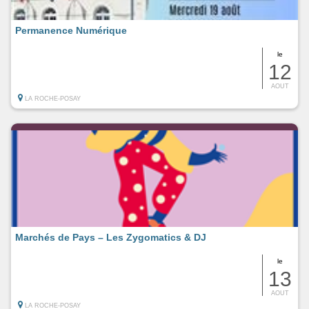
Permanence Numérique
le
12
AOUT
LA ROCHE-POSAY
Marchés de Pays – Les Zygomatics & DJ
le
13
AOUT
LA ROCHE-POSAY