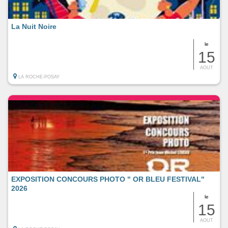
La Nuit Noire
le
15
AOUT
LA ROCHE-POSAY
EXPOSITION CONCOURS PHOTO " OR BLEU FESTIVAL"
2026
le
15
AOUT